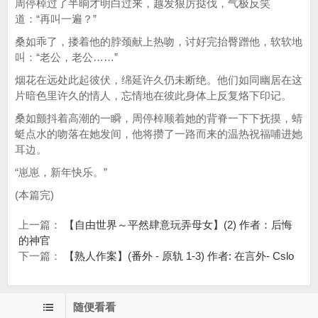
周停棹过了半晌才明白过来，越发狠厉挞伐，气极反笑
道：“再叫一遍？”
桑如乖了，搂着他的脖颈献上热吻，讨好完抬臀蹭他，软软地
叫：“老公，老公……”
烟花在远处此起彼伏，绵延许久仍未断绝。他们如同幽居在这
片暗色里许久的情人，忘情地在彼此身体上反复烙下印记。
桑如颤抖着高潮的一瞬，周停棹顺着她的背脊一下下抚摸，蜻
蜓点水的吻落在她发间，他将攒了一路而来的温热祝福哺进她
耳边。
“崽崽，新年快乐。”
(本篇完)
上一篇：
【自由世界～平然肆意玩弄母女】(2) 作者：后悔
的神官
下一篇：
【熟人作案】(番外 - 原轨 1-3) 作者: 在言外- Cslo
随便看看