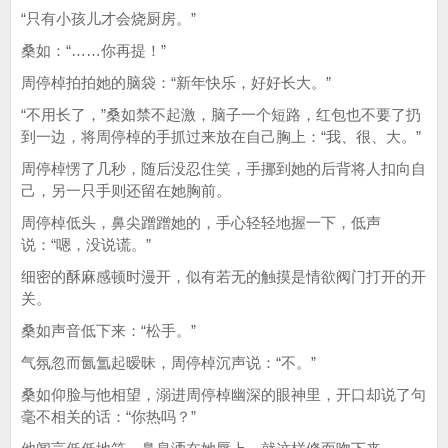
“只有小孩儿才会烧厨房。”
桑如：“……你再提！”
周停棹拍拍她的脑袋：“新年快乐，好好长大。”
“不用长了，”桑如禁不起激，脑子一个短路，红包也不要了扔
到一边，将周停棹的手抓过来放在自己胸上：“我、很、大。”
周停棹愣了几秒，随后没忍住笑，手挪到她的后背将人扣向自
己，另一只手则还留在她胸前。
周停棹低头，鼻尖蹭蹭她的，手心轻轻地握一下，低声
说：“嗯，没说谎。”
细密的酥麻感顿时漫开，似有若无的触摸是情欲阀门打开的开
关。
桑如声音低下来：“松手。”
气氛忽而氤氲起暧昧，周停棹沉声说：“不。”
桑如仰脸与他相望，溺进周停棹幽深的眼神里，开口却说了句
毫不相关的话：“你热吗？”