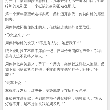
打开门，桑如脚步倏忽停住，几米开外的另一道木门口，影影
绰绰的光影里，一个挺拔的身影正站在那儿。
第一个新年愿望就这样实现，桑如迈开步伐，匆匆向她的愿望
跑去。
周停棹敞怀接住跑来的人，任她钻进他的外套里取暖。
“你怎么来了？”
周停棹吻她的发顶：“不是有人说，她想我了？”
腰上登时挨了不痛不痒的一记，怀里传出闷闷的声音：“我看
是有人迫不及待来嫁人。”
周停棹低声笑起来，手下一个用力，突然就这样把人抱起。桑
如下意识腿紧紧勾住他，手转而去搂他的脖子，轻呼：“干
嘛！”
“去车上说。”
车根本没发动，灯没开，安静地隐没在这片夜色里。
桑如被放进副驾，等到周停棹坐进驾驶座，她故意说：“怎么
灯也不开，是不是怕被我爸妈发现？”