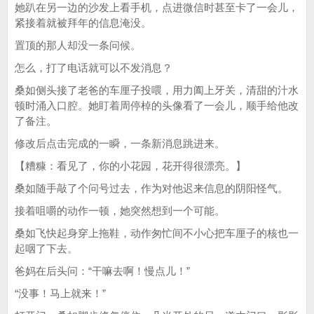
她趴在另一边的沙发上看手机，点进微信时甚至卡了一会儿，
紧接着就被拜年的信息淹没。
置顶的那人却没一条问候。
怎么，打了电话就可以不发消息？
桑如侧头接了老爸的车厘子投喂，用力阖上牙关，清甜的汁水
顿时涌入口腔。她盯着周停棹的头像看了一会儿，顺手给他改
了备注。
修改后点击完成的一瞬，一条新消息跳进来。
【糟糠：看见了，你的小花园，花开得很漂亮。】
桑如随手敲了个问号过去，作为对他迟来信息的阴阳怪气。
接着咀嚼的动作一顿，她突然想到一个可能。
桑如飞快起身穿上拖鞋，动作匆忙间不小心把车厘子的核也一
起咽了下去。
爸妈在后头问：“干嘛去啊！慢点儿！”
“没事！马上就来！”