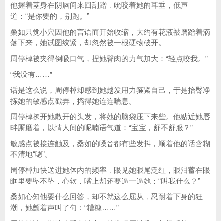
他握着茎身在阴唇间来回刮蹭，吮咬着她的耳垂，低声
道：“是你要的，别跑。”
桑如只觉小穴因他的言语而开始收缩，大约有花液被磨蹭着滴
落下来，她试图绞紧，却忽然被一根硬物破开。
周停棹被夹得倒吸口气，捏她臀肉的力气加大：“轻点咬我。”
“我没有……”
话是这么说，周停棹却感到她越发用力箍紧自己，于是抬臀净
拣她的敏感点戳弄，捣得她连连喘息。
周停棹撩开她散开的头发，将她的脑袋压下来些。他贴近她唇
畔厮磨着，以情人间的呢喃语气道：“宝宝，舒不舒服？”
敏感点被接连触及，桑如的嗓音都有些发抖，顺着他的话含糊
不清地“嗯”。
周停棹加快送进她体内的频率，眼见她眼尾泛红，眼泪蓄在眼
眶里要坠不坠，心软，嘴上却还要逼一逼她：“叫我什么？”
桑如心知他要什么回答，却不就这么屈从，忍耐着下身的狂
潮，她颤着声叫了句：“糟糠……”