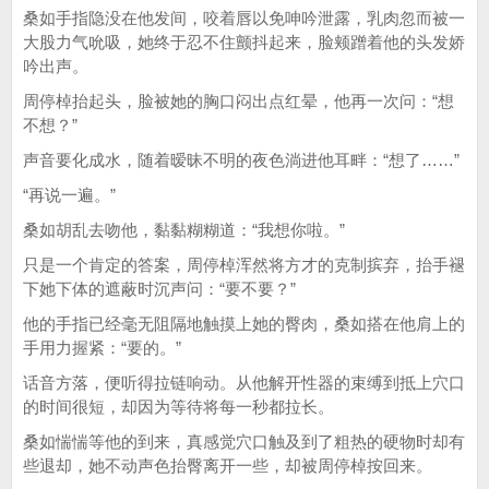
桑如手指隐没在他发间，咬着唇以免呻吟泄露，乳肉忽而被一
大股力气吮吸，她终于忍不住颤抖起来，脸颊蹭着他的头发娇
吟出声。
周停棹抬起头，脸被她的胸口闷出点红晕，他再一次问：“想
不想？”
声音要化成水，随着暧昧不明的夜色淌进他耳畔：“想了……”
“再说一遍。”
桑如胡乱去吻他，黏黏糊糊道：“我想你啦。”
只是一个肯定的答案，周停棹浑然将方才的克制摈弃，抬手褪
下她下体的遮蔽时沉声问：“要不要？”
他的手指已经毫无阻隔地触摸上她的臀肉，桑如搭在他肩上的
手用力握紧：“要的。”
话音方落，便听得拉链响动。从他解开性器的束缚到抵上穴口
的时间很短，却因为等待将每一秒都拉长。
桑如惴惴等他的到来，真感觉穴口触及到了粗热的硬物时却有
些退却，她不动声色抬臀离开一些，却被周停棹按回来。