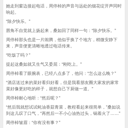
她走到窗边接起电话，周停棹的声音与远处的烟花绽开声同时
响起。
“除夕快乐。”
唇角不自觉就上扬起来，桑如回了同样一句：“除夕快乐。”
周停棹那头也是一片闹腾，他似乎换了个地方，稍微安静下
来，声音便更清晰地透过电话传来。
“吃饭了吗？”
提起这桑如就又生气又委屈：“刚吃上。”
周停棹看了眼腕表，已经八点多了，他问：“怎么这么晚？”
“酒店送过来的菜好看归好看，但是我看朋友圈大家发的家常
菜好像更好吃的样子，就想自己下厨做一道。”
周停棹耐心地听：“然后呢？”
“然后我就想试试蚝油香菇青菜，教程看起来很简单，”桑如说
到这儿叹了口气，“再然后一不小心油热过头，锅着火了……”
周停棹皱眉：“你有没有事？”