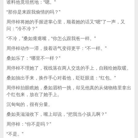
谁料他竟坦然地：“嗯。”
“那你是来跟我偷情的吗？”
周停棹将她的手握进掌心里，顺着她的话又“嗯”了一声，又
问：“冷不冷？”
“不冷，”桑如瘪瘪嘴，“你怎么跟我爸一样。”
周停棹动作一滞，接着语气变得更平：“不一样。”
桑如乐了：“哪里不一样？”
周停棹不理她了，视线落在两人交迭的手上，自顾给她取暖。
桑如抽出手来，换作手心对着他，眨眨眼道：“红包。”
周停棹抬眼瞧她，桑如眉梢一挑，却见他真的从储物格里拿出
个红包来，放在了她手上。
沉甸甸的，很有分量。
桑如美滋滋收下，嘴上却说，“把我当小孩儿啊？”
周停棹：“你不是吗？”
“不是。”