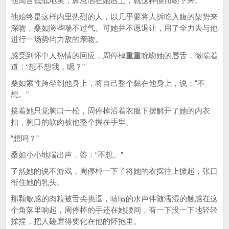
他闻言低低地笑，鼻息洒在她唇上，就这样倏而吻下来。
他始终是这样内里热烈的人，以几乎要将人拆吃入腹的架势来
深吻，桑如险些喘不过气。可她并不愿退让，用了全力去与他
进行一场势均力敌的亲吻。
感受到怀中人热情的回应，周停棹重重吮吻她的唇舌，微喘着
道：“想不想我，嗯？”
桑如索性跨坐到他身上，将自己整个黏在他身上，说：“不
想。”
接着她只觉胸口一松，周停棹沿着衣服下摆解开了她的内衣
扣，胸口的软肉被他整个握在手里。
“想吗？”
桑如小小地喘出声，答：“不想。”
了然她的说不游戏，周停棹一下子将她的衣摆往上掀起，张口
衔住她的乳头。
那颗敏感的肉粒被舌尖挑逗，啧啧的水声伴随濡湿的触感在这
个角落里响起，周停棹的手还在她腰间，有一下没一下地轻轻
揉捏，把人磋磨得要化在他的怀抱里。