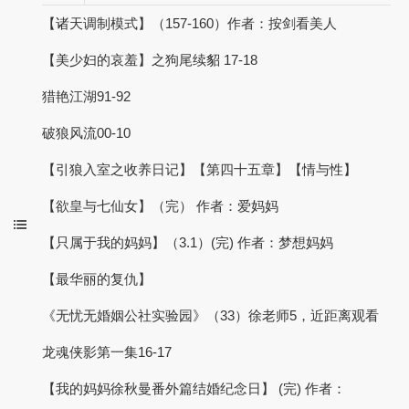
【诸天调制模式】（157-160）作者：按剑看美人
【美少妇的哀羞】之狗尾续貂 17-18
猎艳江湖91-92
破狼风流00-10
【引狼入室之收养日记】【第四十五章】【情与性】
【欲皇与七仙女】（完） 作者：爱妈妈
【只属于我的妈妈】（3.1）(完) 作者：梦想妈妈
【最华丽的复仇】
《无忧无婚姻公社实验园》（33）徐老师5，近距离观看
龙魂侠影第一集16-17
【我的妈妈徐秋曼番外篇结婚纪念日】 (完) 作者：