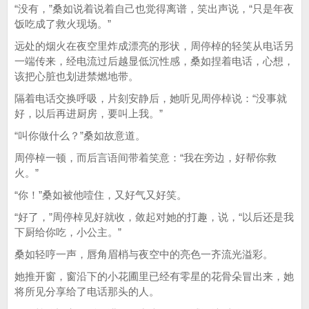
“没有，”桑如说着说着自己也觉得离谱，笑出声说，“只是年夜
饭吃成了救火现场。”
远处的烟火在夜空里炸成漂亮的形状，周停棹的轻笑从电话另
一端传来，经电流过后越显低沉性感，桑如捏着电话，心想，
该把心脏也划进禁燃地带。
隔着电话交换呼吸，片刻安静后，她听见周停棹说：“没事就
好，以后再进厨房，要叫上我。”
“叫你做什么？”桑如故意道。
周停棹一顿，而后言语间带着笑意：“我在旁边，好帮你救
火。”
“你！”桑如被他噎住，又好气又好笑。
“好了，”周停棹见好就收，敛起对她的打趣，说，“以后还是我
下厨给你吃，小公主。”
桑如轻哼一声，唇角眉梢与夜空中的亮色一齐流光溢彩。
她推开窗，窗沿下的小花圃里已经有零星的花骨朵冒出来，她
将所见分享给了电话那头的人。