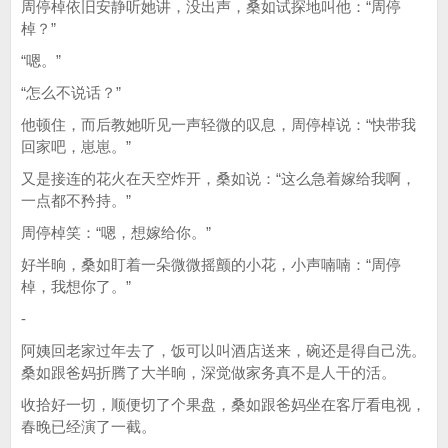
周停棹依旧安静听她讲，没出声，桑如试探地叫他：“周停
棹？”
“嗯。”
“怎么不说话？”
他顿住，而后教她听见一声轻微的叹息，周停棹说：“快带我
回家吧，崽崽。”
又是接连的花火在天空炸开，桑如说：“这么急着嫁给我啊，
一点都不矜持。”
周停棹笑：“嗯，想嫁给你。”
好半晌，桑如盯着一朵微微摇颤的小花，小声喃喃：“周停
棹，我想你了。”
-
阿姨回老家过年去了，饭可以叫酒店送来，碗还是得自己洗。
桑如跟爸妈折腾了大半晌，深觉做家务真不是人干的活。
收拾好一切，顺便切了个果盘，桑如跟爸妈坐在客厅看电视，
春晚已经演了一截。