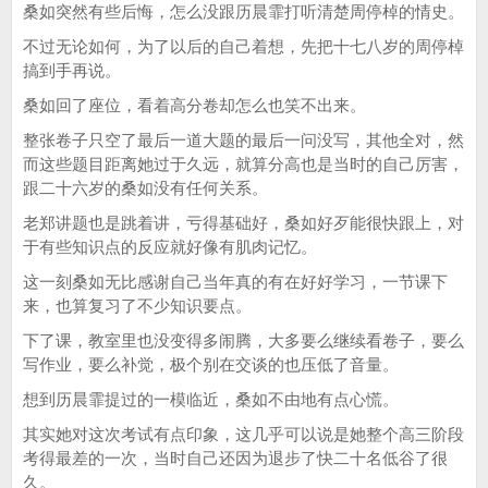
桑如突然有些后悔，怎么没跟历晨霏打听清楚周停棹的情史。
不过无论如何，为了以后的自己着想，先把十七八岁的周停棹
搞到手再说。
桑如回了座位，看着高分卷却怎么也笑不出来。
整张卷子只空了最后一道大题的最后一问没写，其他全对，然
而这些题目距离她过于久远，就算分高也是当时的自己厉害，
跟二十六岁的桑如没有任何关系。
老郑讲题也是跳着讲，亏得基础好，桑如好歹能很快跟上，对
于有些知识点的反应就好像有肌肉记忆。
这一刻桑如无比感谢自己当年真的有在好好学习，一节课下
来，也算复习了不少知识要点。
下了课，教室里也没变得多闹腾，大多要么继续看卷子，要么
写作业，要么补觉，极个别在交谈的也压低了音量。
想到历晨霏提过的一模临近，桑如不由地有点心慌。
其实她对这次考试有点印象，这几乎可以说是她整个高三阶段
考得最差的一次，当时自己还因为退步了快二十名低谷了很
久。