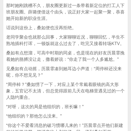
那时她刚跳槽不久，朋友圈更新过一条带着新定位的打工人下
班朋友圈。薛璐便借这个由头，说正好大家一起聚一聚，恭喜
她开始新的职业生涯。
话说到这份上，桑如便也没再拒绝。
老同学聚会也就那么回事，大家聊聊近况，聊聊回忆，半生不
熟地插科打诨，一顿饭就这么过去了，吃完又接着转场KTV。
桑如有点想溜，可高中时期的同桌，也是现在的好友历晨霏挽
着她的胳膊没让走，撒着娇说：“你走了我一个人多尴尬。”
见桑如有点动摇，历晨霏凑到她耳边小声道：“周停棹还没来
呢，你不想见见？”
“周停棹？”桑如愣了一下，对应上某个常戴着眼镜的高大形
象，五官记不太清，但总觉得跟前几天在电梯里遇见过的一个
人隐约重合。
“对呀，这次的局是他组织的，班长嘛！”
“他组织的？那他怎么没来。”
“你这个不爱看消息的破习惯哪儿来的！”历晨霏点开他们新建