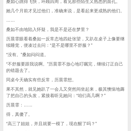
桑如心跳得飞快，环顾四周，看见那些陌生又熟悉的面孔。
她几个月前才见过他们，准确来说，是看起来更成熟的他们。
……
桑如不由地陷入怀疑，我是不是还在梦里？
历晨霏眼看着桑如一反常态地四处张望，又趴在桌子上像要继
续睡觉，便凑过去问：“是不是哪里不舒服？”
“没有。”桑如闷闷道。
“不舒服要跟我说啊。”历晨霏不放心地叮嘱完，继续订正自己
的错题去了。
同桌今天确实有些反常，历晨霏想。
果不其然，就见她趴了一会儿又突然间坐起来，极其懊恼地薅
了把自己的头发，紧接着听见她问：“咱们高几啊？”
历晨霏：……
得，真傻了。
“高三了姐姐，并且就要一模了，现在醒了吗？”