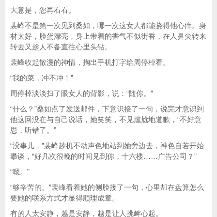
大意是，您再看看。
裴峰不是第一次见到桑如，哪一次这女人都能挠得他心痒。身
材太好，脸蛋漂亮，身上带着的香气不似街香，在人鼻尖转来
转去又趁人不备直往心里头钻。
裴峰收起散漫的神情，掏出手机打字给周停棹看。
“我的菜，冲不冲！”
周停棹淡淡扫了眼女人的背影，说：“随你。”
“什么？”桑如点了发送邮件，下意识接了一句，说完才意识到
他这回没在与自己说话，她笑笑，不见尴尬地道歉，“不好意
思，听错了。”
“没事儿，”裴峰趁机不动声色地站到她旁边去，神色自若开始
攀谈，“好几次很晚的时间见到你，十六楼……广告公司？”
“嗯。”
“够辛苦的。”裴峰看着她的侧脸接了一句，心里却在盘算怎么
要她的联系方式才显得顺理成章。
有的人太安静，越是安静，越是让人挑衅心起。