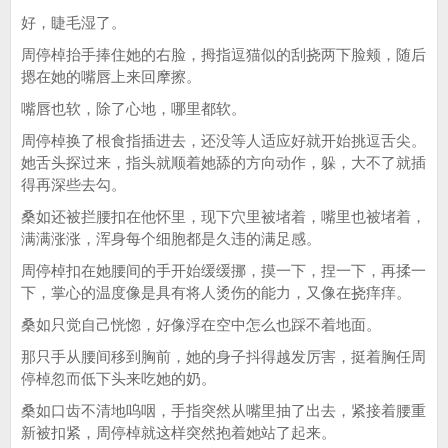
好，睫毛湿了。
周停棹抬手捧住她的右脸，拇指逗猫似的刮挠两下脸颊，随后
摁在她的嘴唇上来回摩擦。
嘴唇也软，除了心地，哪里都软。
周停棹换了根食指插进去，还没等人适应好就开始挑逗舌尖。
她舌头探过来，指头就顺着她舔的方向动作，躲，大不了就插
得再深些去勾。
桑如还被拦腰扣在他怀里，现下穴里被堵着，嘴里也被堵着，
满满涨涨，浑身每个细胞都是久违的满足感。
周停棹扣在她腰间的手开始缓缓挪，摸一下，捏一下，再揉一
下，掌心的温度像是具有将人烫伤的能力，又像在挠痒痒。
桑如只觉自己恍惚，好像浮在空中怎么也踩不着地面。
那只手从腰间移到胸前，她的身子抖得越发厉害，挺着胸任周
停棹忽而低下头来吃她的奶。
桑如口齿不清地呜咽，手指突然从嘴里抽了出去，紧接着腰重
新被扣紧，周停棹就这样突然抱着她站了起来。