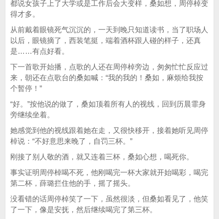
都说女孩子上了大学或是工作后会大变样，桑如想，周停棹变
得才多。
从前戴着眼镜死气沉沉的，一天到晚只知道读书，当了职场人
以后，眼镜摘了，西装笔挺，端着酒杯跟人碰的样子，还真
是……有点好看。
下一首歌开始播，点歌的人还在周停棹旁边，匆匆忙忙反应过
来，朝还在点歌台的桑如喊：“我的我的！桑如，麻烦给我按
个暂停！”
“好。”按他说的做了，桑如顶着所有人的视线，回到历晨霏身
旁继续坐着。
她感觉到他的视线跟着她在走，又很快移开，接着她听见周停
棹说：“不好意思来晚了，自罚三杯。”
刚接了别人敬的酒，就又连着三杯，桑如心想，喝死你。
事实证明周停棹喝不死，他刚喝完一杯大家就开始喝彩，喝完
第二杯，薛璐拦住他的手，摇了摇头。
没看错的话周停棹笑了一下，虽然很淡，但桑如看见了，他笑
了一下，像是安抚，然后继续喝完了第三杯。