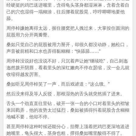
经硬挺的鸡巴送进嘴里，含得龟头茎身都湿淋淋，含着含着自
己的穴也湿得一塌糊涂，往后挪着屁股晃，哼哼唧唧地要他
舔。
周停棹嫌她离得太远，握住腰窝把人拽过来，大掌按住圆润的
屁股用力分开两瓣臀。
桑如只觉自己的屁股被用力掰开，却很久都没动静，她松口，
声音被前精和口水也弄得黏糊糊：“快舔舔……”
周停棹没说好也没说不好，只沉着声让她“继续吃”，自己则迤
迤然拨开阴唇，看着里头的深红嫩肉不停在瑟缩，没一会儿就
收缩得越发厉害。
桑如听见周停棹笑了一声，而后戏谑道：“这么饿。”
然后没来得及等人反驳，那根湿热的舌头就突然插了进来。
舌头一个劲直直往里钻，破开一张一合的小口对着里头的褶皱
来回戳弄，他的攻势太过猛烈，桑如被插得抖着屁股含含糊糊
地喊不要，他却不停。
甚至周停棹这种时候还能分心，抬臀上顶着把鸡巴更深地送进
她嘴里，龟头很大，茎身也粗，撑得桑如嘴里酸得不得了。