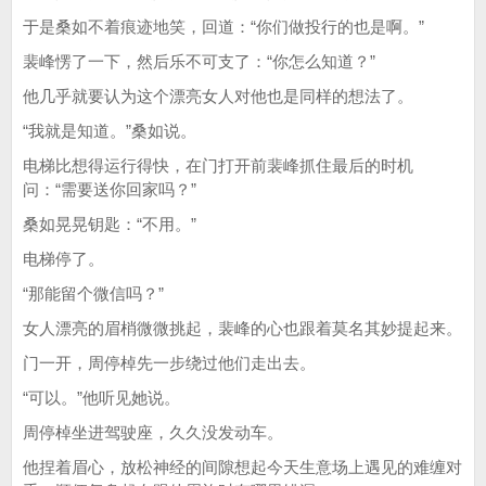
于是桑如不着痕迹地笑，回道：“你们做投行的也是啊。”
裴峰愣了一下，然后乐不可支了：“你怎么知道？”
他几乎就要认为这个漂亮女人对他也是同样的想法了。
“我就是知道。”桑如说。
电梯比想得运行得快，在门打开前裴峰抓住最后的时机
问：“需要送你回家吗？”
桑如晃晃钥匙：“不用。”
电梯停了。
“那能留个微信吗？”
女人漂亮的眉梢微微挑起，裴峰的心也跟着莫名其妙提起来。
门一开，周停棹先一步绕过他们走出去。
“可以。”他听见她说。
周停棹坐进驾驶座，久久没发动车。
他捏着眉心，放松神经的间隙想起今天生意场上遇见的难缠对