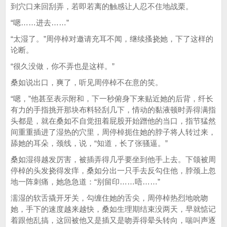
到穴口来回刮弄，若即若离的触感让人忍不住地战栗。
“嗯……进去……”
“太湿了。”周停棹对邀请充耳不闻，继续搔挠她，下了这样的
论断。
“很久没做，你不弄也是这样。”
桑如说出口，爽了，听见周停棹不在意的笑。
“嗯，”他甚至表示附和，下一秒俯身下来贴近她的后背，纤长
有力的手指挑开那块布料轻刮几下，情动的黏液顿时弄得满指
头都是，就在桑如不自觉扭着屁股开始蹭他的当口，指节猛然
间重重插进了湿热的穴里，周停棹扼住她的脖子将人转过来，
舔她的耳朵，颈线，说，“知道，长了张骚逼。”
桑如湿得越发厉害，被插弄得几乎要坐到他手上去。下颌被周
停棹的头发挠得发痒，桑如分出一只手去反勾住他，脖颈上忽
地一阵刺痛，她急急道：“别留印……唔……”
濡湿的软舌撬开牙关，勾缠住她的舌尖，周停棹热烈地吮吻
她，手下的速度越来越快，桑如生理期结束没两天，早就惦记
着跟他乱搞，这回被他又是插又是吻弄得晕头转向，喘叫声逐