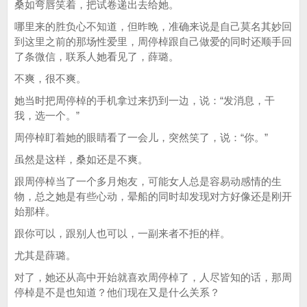
桑如弯唇笑着，把试卷递出去给她。
哪里来的胜负心不知道，但昨晚，准确来说是自己莫名其妙回
到这里之前的那场性爱里，周停棹跟自己做爱的同时还顺手回
了条微信，联系人她看见了，薛璐。
不爽，很不爽。
她当时把周停棹的手机拿过来扔到一边，说：“发消息，干
我，选一个。”
周停棹盯着她的眼睛看了一会儿，突然笑了，说：“你。”
虽然是这样，桑如还是不爽。
跟周停棹当了一个多月炮友，可能女人总是容易动感情的生
物，总之她是有些心动，晕船的同时却发现对方好像还是刚开
始那样。
跟你可以，跟别人也可以，一副来者不拒的样。
尤其是薛璐。
对了，她还从高中开始就喜欢周停棹了，人尽皆知的话，那周
停棹是不是也知道？他们现在又是什么关系？