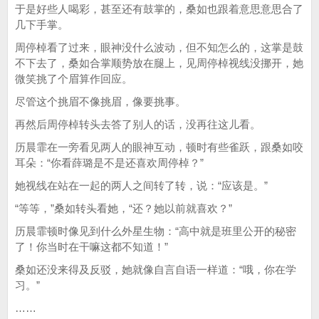
于是好些人喝彩，甚至还有鼓掌的，桑如也跟着意思意思合了
几下手掌。
周停棹看了过来，眼神没什么波动，但不知怎么的，这掌是鼓
不下去了，桑如合掌顺势放在腿上，见周停棹视线没挪开，她
微笑挑了个眉算作回应。
尽管这个挑眉不像挑眉，像要挑事。
再然后周停棹转头去答了别人的话，没再往这儿看。
历晨霏在一旁看见两人的眼神互动，顿时有些雀跃，跟桑如咬
耳朵：“你看薛璐是不是还喜欢周停棹？”
她视线在站在一起的两人之间转了转，说：“应该是。”
“等等，”桑如转头看她，“还？她以前就喜欢？”
历晨霏顿时像见到什么外星生物：“高中就是班里公开的秘密
了！你当时在干嘛这都不知道！”
桑如还没来得及反驳，她就像自言自语一样道：“哦，你在学
习。”
……