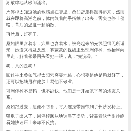
渐放肆地从喉间涌出。
周停棹太知道她的敏感点在哪里，桑如舒服得颤抖起来，然而
就在即将高潮之前，体内绞着的手指抽了出去，舌尖也停止侵
略，背后的温度一起消散。
再然后，灯亮了。
桑如眼里含着水，穴里也含着水，被亮起来的光线照得无所遁
形。她没来得及反应，雾蒙蒙的视线里出现周停棹。他抬脚向
里走，解着领带回头看她一眼，说：“先洗澡。”
狗，真的是狗！
回过神来桑如气得太阳穴突突地跳，心想要是他是鸭就好了，
还可以把钱甩在他脸上骂他不敬业。
可周停棹不是鸭，也不缺钱。他们是一开始就平等的炮友关
系。
桑如跟过去，趁他不防备，将人连拉带推带到了长沙发椅上。
猫爪子出来了，周停棹顺从地调整了姿势，背靠着软垫眼睁睁
看她快速压上来却不反抗。