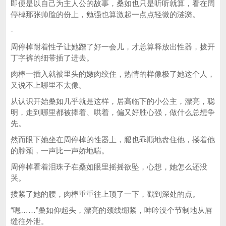
即便是以自己为主人公的故事，桑如也只是听听就算，看在周
停棹那张帅脸的份上，勉强也算激起一点点轻微的涟漪。
-
周停棹耐着性子让她蹭了好一会儿，才总算释放出性器，拨开
丁字裤的细带插了进去。
肉棒一插入就被里头的嫩肉绞住，热情的样像极了她这个人，
又说不上哪里不太像。
从认识开始桑如几乎就是这样，居高临下的小公主，漂亮，聪
明，走到哪里都被捧着、哄着，偏又好胜心强，做什么总想争
先。
然而眼下她坐在周停棹的性器上，腿也乖顺地盘住他，搂着他
的脖颈，一声比一声娇地喘。
周停棹看着泪珠子在桑如眼里摇摇欲坠，心想，她怎么还没
哭。
搂紧了她的腰，肉棒重重往上顶了一下，戳到深处的点。
“嗯……”桑如仰起头，漂亮的颈线绷紧，呻吟没个节制地从唇
缝往外泄。