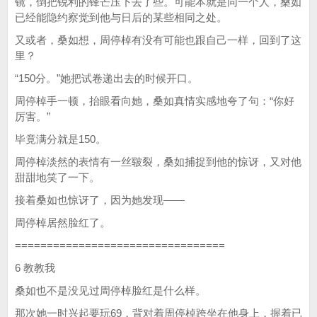
镜，倒把锐利的锋芒压下去了些。可能本就是同一个人，桑如
已经能隐约察觉到他与日后的某些相同之处。
又或者，桑如想，周停棹有没有可能也跟自己一样，回到了这
里？
“150分。”她把试卷递出去的时候开口。
周停棹手一顿，抬眼看向她，桑如真情实感地夸了句：“你好
厉害。”
毕竟满分就是150。
周停棹淡然的表情有一丝皲裂，桑如捕捉到他的惊讶，又对他
甜甜地笑了一下。
接着桑如也惊讶了，因为她发现——
周停棹居然脸红了。
=================================
6 教教我
桑如也不是没见过周停棹脸红是什么样。
那次她一时兴起要玩69，背对着周停棹跨坐在他身上，握着已