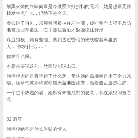
烟熏火燎的气味简直是令做爱大打折扣的元凶，她是想跟周停
棹发生点什么，但绝不是今天。
桑如说了再见，却突然间被拉住左手腕，旋即整个人猝不及防
地被拉回车窗边，右手抓住窗沿才勉强稳住身形。
疼且狼狈，她有些恼。桑如透过昏暗的光线瞪着车里的
人：“你发什么……”
你发什么疯。
本意是要说这句，然而没能说出口。
周停棹大约是真吃错了什么药，掌住她的后脑像是用了全力来
吻。烟草气就那样突然铺天盖地围涌来，顺着唇舌渡进心肺。
一个过于热烈的吻，她所有未能成型的怒意，都在须臾间被吞
没。
=================================
02 酒店
周停棹绝不是什么体贴的情人。