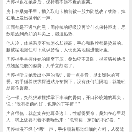
周停棹跟在她身后，保持着不远不近的距离。
房卡在桑如手里，插入取电卡槽前被一股力陡然改了线路，掉
在地上发出微弱的一声。
四面都是不透气的黑，周停棹的呼吸没再管什么保持距离，尽
数喷洒到桑如的耳尖上，湿湿热热。
他人冷，体感温度不知怎么却很高，手心和胸膛都是烫着的。
腰被猛地握住时下意识瑟缩，人便更紧地镶进他怀里。
周停棹手掌握住她的腰窝下压，桑如猝不及防，撑着墙被他摆
成翘起屁股的姿势，几乎立刻湿了。
周停棹听见她发出小声的“嗯”，带一点鼻音，显出暧昧的可
爱。右手循着腰线探进贴身裙摆下，没有任何阻隔地，就能轻
易裹住臀瓣。
他一顿，突然狠狠捏揉掌下丰满的臀肉，开口轻咬她的耳尖，
说：“没有提前约好，也穿的丁字裤？”
声音很低，就盘旋在她耳朵边上，性感得要命，桑如在心里骂
人，嘴上还要忍着不要喘出来：“包臀裙，穿别的不好看。”
周停棹漫不经心“嗯”一声，手指顺着那道细细的布料，从臀缝