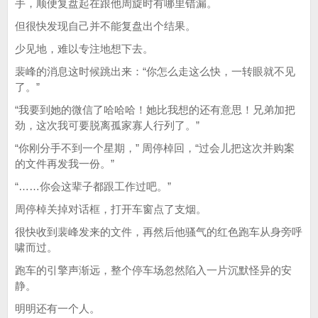
手，顺便复盘起在跟他周旋时有哪里错漏。
但很快发现自己并不能复盘出个结果。
少见地，难以专注地想下去。
裴峰的消息这时候跳出来：“你怎么走这么快，一转眼就不见
了。”
“我要到她的微信了哈哈哈！她比我想的还有意思！兄弟加把
劲，这次我可要脱离孤家寡人行列了。”
“你刚分手不到一个星期，” 周停棹回，“过会儿把这次并购案
的文件再发我一份。”
“……你会这辈子都跟工作过吧。”
周停棹关掉对话框，打开车窗点了支烟。
很快收到裴峰发来的文件，再然后他骚气的红色跑车从身旁呼
啸而过。
跑车的引擎声渐远，整个停车场忽然陷入一片沉默怪异的安
静。
明明还有一个人。