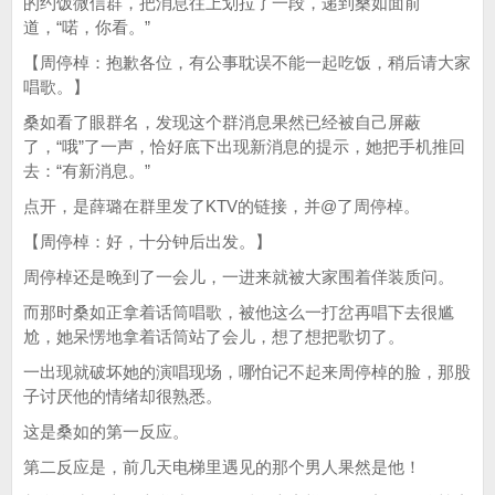
的约饭微信群，把消息往上划拉了一段，递到桑如面前
道，“喏，你看。”
【周停棹：抱歉各位，有公事耽误不能一起吃饭，稍后请大家
唱歌。】
桑如看了眼群名，发现这个群消息果然已经被自己屏蔽
了，“哦”了一声，恰好底下出现新消息的提示，她把手机推回
去：“有新消息。”
点开，是薛璐在群里发了KTV的链接，并@了周停棹。
【周停棹：好，十分钟后出发。】
周停棹还是晚到了一会儿，一进来就被大家围着佯装质问。
而那时桑如正拿着话筒唱歌，被他这么一打岔再唱下去很尴
尬，她呆愣地拿着话筒站了会儿，想了想把歌切了。
一出现就破坏她的演唱现场，哪怕记不起来周停棹的脸，那股
子讨厌他的情绪却很熟悉。
这是桑如的第一反应。
第二反应是，前几天电梯里遇见的那个男人果然是他！