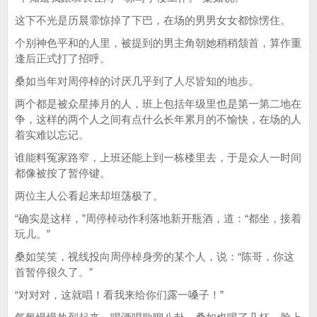
这下不光是历晨霏惊掉了下巴，在场的男男女女都惊愣住。
个别神色平和的人里，被提到的男主角朝她稍稍颔首，算作重
逢后正式打了招呼。
桑如当年对周停棹的讨厌几乎到了人尽皆知的地步。
两个都是被众星捧月的人，班上包括年级里也是第一第二地在
争，这样的两个人之间有点什么长年累月的不愉快，在场的人
着实难以忘记。
谁能料冤家路窄，上班还能上到一栋楼里去，于是众人一时间
都像被按了暂停键。
两位主人公看起来却坦荡极了。
“确实是这样，”周停棹动作利落地新开瓶酒，道：“都坐，接着
玩儿。”
桑如笑笑，视线投向周停棹身旁的某个人，说：“陈哥，你这
首暂停很久了。”
“对对对，这就唱！看我来给你们露一嗓子！”