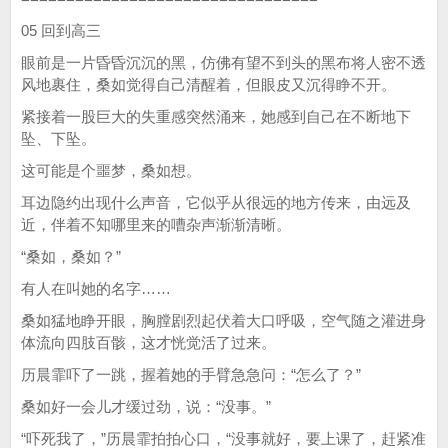
05 回到高三
眼前是一片昏昏沉沉的黑，仿佛有望不到头的黑布将人密不透
风地裹住，桑如觉得自己清醒着，但眼皮又沉得睁不开。
紧接着一股巨大的失重感突然涌来，她感到自己在不断地下
坠、下坠。
这可能是个噩梦，桑如想。
耳边隐约出现什么声音，它似乎从很远的地方传来，由远及
近，伴着不知哪里来的嘈杂声渐渐清晰。
“桑如，桑如？”
有人在叫她的名字……
桑如猛地睁开眼，胸膛剧烈起伏着大口呼吸，空气随之灌进身
体流向四肢百骸，这才恍觉活了过来。
历晨霏吓了一跳，握着她的手臂急急问：“怎么了？”
桑如好一会儿才缓过劲，说：“没事。”
“吓死我了，”历晨霏拍拍心口，“没事就好，要上课了，赶紧准