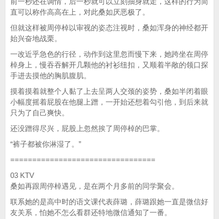
前一秒还在调情，后一秒就可以立刻抽身就走，这样的行为简
直可以称作高高在上，对此桑如厌恶极了。
但就这样被周停棹以审视的姿态注视时，桑如浑身的神经都开
始兴奋地战栗。
一改近乎急色的行径，动作到这里忽而慢下来，她跨坐在周停
棹身上，慢吞吞解开几颗他的衬衫纽扣，又顺着半敞的领口探
手进去摸他的胸肌腹肌。
摸着摸着就整个人黏了上去呈两人交颈的姿势，桑如半闭着眼
小幅度摇着屁股在他腿上蹭，一开始还想着勾引他，到后来就
只为了自己爽快。
还没蹭得尽兴，屁股上忽然挨了周停棹的巴掌。
“裤子都被你淋湿了。”
=================================
03 KTV
桑如再跟周停棹遇见，是在两个月多前的同学聚会。
联系她的是高中时的语文课代表薛璐，薛璐跟她一直是微信好
友关系，怕她不怎么看群还特地微信通知了一番。