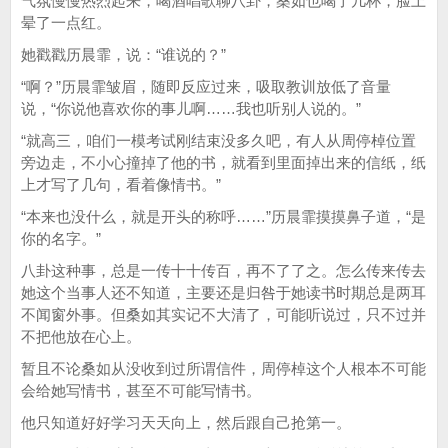
气氛慢慢热烈起来，喝酒唱歌聊八卦，桑如也喝了几杯，脸上
晕了一点红。
她戳戳历晨霏，说：“谁说的？”
“啊？”历晨霏皱眉，随即反应过来，吸取教训放低了音量
说，“你说他喜欢你的事儿啊……我也听别人说的。”
“就高三，咱们一模考试刚结束没多久吧，有人从周停棹位置
旁边走，不小心撞掉了他的书，就看到里面掉出来的信纸，纸
上才写了几句，看着像情书。”
“本来也没什么，就是开头的称呼……”历晨霏摸摸鼻子道，“是
你的名字。”
八卦这种事，总是一传十十传百，再不了了之。怎么传来传去
她这个当事人还不知道，主要还是归咎于她读书时期总是两耳
不闻窗外事。但桑如其实记不大清了，可能听说过，只不过并
不把他放在心上。
暂且不论桑如从没收到过所谓信件，周停棹这个人根本不可能
会给她写情书，甚至不可能写情书。
他只知道好好学习天天向上，然后跟自己抢第一。