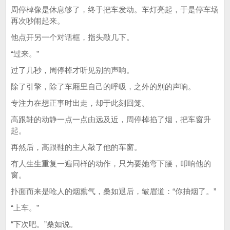
周停棹像是休息够了，终于把车发动。车灯亮起，于是停车场
再次吵闹起来。
他点开另一个对话框，指头敲几下。
“过来。”
过了几秒，周停棹才听见别的声响。
除了引擎，除了车厢里自己的呼吸，之外的别的声响。
专注力在想正事时出走，却于此刻回笼。
高跟鞋的动静一点一点由远及近，周停棹掐了烟，把车窗升
起。
再然后，高跟鞋的主人敲了他的车窗。
有人生生重复一遍同样的动作，只为要她弯下腰，叩响他的
窗。
扑面而来是呛人的烟熏气，桑如退后，皱眉道：“你抽烟了。”
“上车。”
“下次吧。”桑如说。