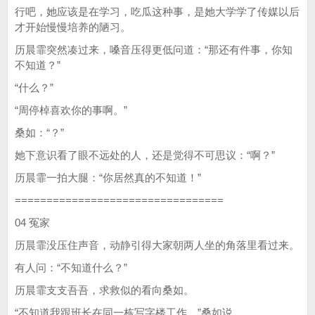
行吧，她应该是在学习，吃瓜这种事，是她大学学了传媒以后
才开始慢慢培养的陋习。
历晨霏突然凑过来，嗓音压得更低问道：“那还有件事，你知
不知道？”
“什么？”
“周停棹喜欢你的事啊。”
桑如：“？”
她下意识看了眼不远处的人，还是觉得不可思议：“啊？”
历晨霏一拍大腿：“你居然真的不知道！”
=================================
04 冤家
历晨霏没压住声音，动静引得大家朝两人坐的角落里看过来。
有人问：“不知道什么？”
历晨霏支支吾吾，求救似的看向桑如。
“不知道我跟班长在同一栋写字楼工作。”桑如说。