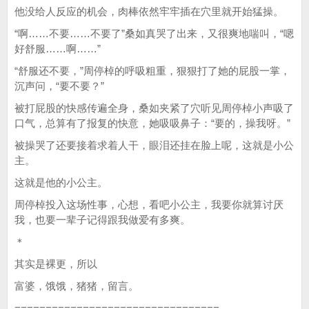
他没给人反应的机会，肉棒依然牢牢插在穴里就开始猛操。
“啊……不要……不要了”桑如真哭了出来，又很爽地喘叫，“嗯
好舒服……啊……”
“舒服还不要，”周停棹的呼吸粗重，狠狠打了她的屁股一掌，
沉声问，“要不要？”
被打屁股的快感传遍全身，桑如夹紧了穴听见周停棹小声吸了
口气，总算有了报复的快意，她吸吸鼻子：“要的，操我呀。”
被操哭了还要接着求着人干，眼泪还挂在脸上呢，这就是小公
主。
这就是他的小公主。
周停棹投入这场性事，心想，看吧小公主，我要你就算讨厌
我，也要一辈子记得跟我做爱有多爽。
＊
其实是裸更，所以
富婆，饿饿，猪猪，留言。
=================================