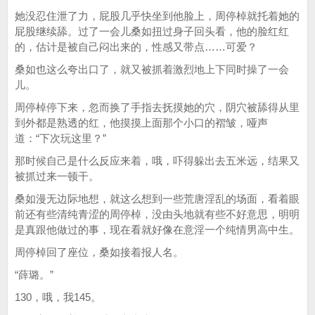
她没忍住泄了力，屁股几乎快坐到他脸上，周停棹就托着她的
屁股继续舔。过了一会儿桑如扭过身子回头看，他的脸红红
的，估计是被自己闷出来的，性感又带点……可爱？
桑如也这么夸出口了，就又被抓着激烈地上下同时操了一会
儿。
周停棹停下来，忽而换了手指去抚摸她的穴，阴穴被舔得从里
到外都是熟透的红，他摸摸上面那个小口的褶皱，哑声
道：“下次玩这里？”
那时候自己是什么反应来着，哦，吓得躲出去五米远，结果又
被抓过来一顿干。
桑如漫无边际地想，就这么想到一些荒唐淫乱的场面，看着眼
前还有些清纯青涩的周停棹，没由头地就有些不好意思，明明
是真跟他做过的事，现在看就好像在意淫一个纯情男高中生。
周停棹回了座位，桑如接着报人名。
“薛璐。”
130，哦，我145。