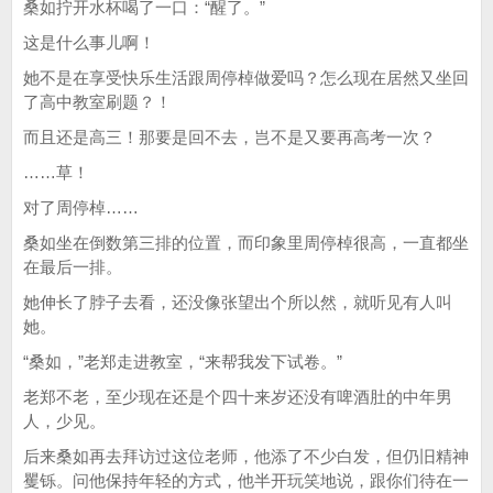
桑如拧开水杯喝了一口：“醒了。”
这是什么事儿啊！
她不是在享受快乐生活跟周停棹做爱吗？怎么现在居然又坐回
了高中教室刷题？！
而且还是高三！那要是回不去，岂不是又要再高考一次？
……草！
对了周停棹……
桑如坐在倒数第三排的位置，而印象里周停棹很高，一直都坐
在最后一排。
她伸长了脖子去看，还没像张望出个所以然，就听见有人叫
她。
“桑如，”老郑走进教室，“来帮我发下试卷。”
老郑不老，至少现在还是个四十来岁还没有啤酒肚的中年男
人，少见。
后来桑如再去拜访过这位老师，他添了不少白发，但仍旧精神
矍铄。问他保持年轻的方式，他半开玩笑地说，跟你们待在一