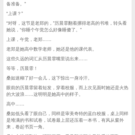
备准备。”
“上课？”
“对呀，这节是老郑的，”历晨霏翻着摞得老高的书堆，转头看
她说，“你睡个午觉怎么好像睡傻了。”
上课，午觉，老郑……
老郑是她高中数学老师，她还是他的课代表。
这些久远的词汇从历晨霏嘴里说出来……
等等，历晨霏！
桑如迷糊了好一会儿，这下惊出一身冷汗。
眼前的历晨霏留着短发，穿着校服，而上次见面时她还是火热
的大波浪……这明明是她高中的样子。
高中……
桑如低头看了眼自己，同样是审美奇特的蓝白校服，桌上同样
是堆满的书和试卷，试卷最上层还压着一本书，有风从窗外
来，卷起书页一角。