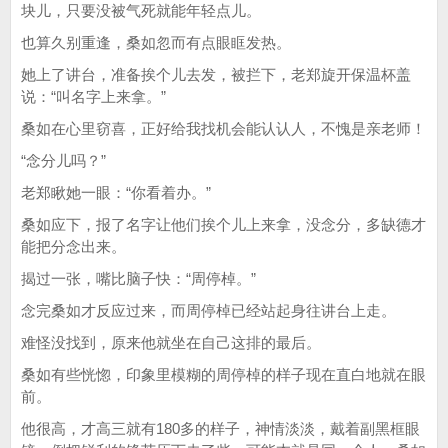
块儿，只要没被气死就能年轻点儿。
也算久别重逢，桑如忽而有点眼眶发热。
她上了讲台，准备挨个儿去发，被拦下，老郑旋开保温杯盖
说：“叫名字上来拿。”
桑如在心里窃喜，正好给我找机会能认认人，不愧是亲老师！
“念分儿吗？”
老郑瞅她一眼：“你看着办。”
桑如应下，报了名字让他们挨个儿上来拿，没念分，多缺德才
能把分念出来。
揭过一张，嘴比脑子快：“周停棹。”
念完桑如才反应过来，而周停棹已经站起身往讲台上走。
难怪没找到，原来他就坐在自己这排的最后。
桑如有些恍惚，印象里模糊的周停棹的样子现在直白地就在眼
前。
他很高，才高三就有180多的样子，神情淡淡，戴着副黑框眼