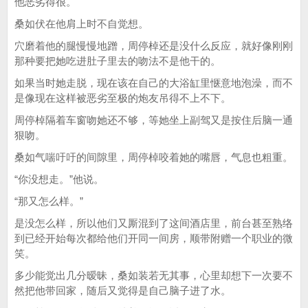
他恶劣得很。
桑如伏在他肩上时不自觉想。
穴磨着他的腿慢慢地蹭，周停棹还是没什么反应，就好像刚刚
那种要把她吃进肚子里去的吻法不是他干的。
如果当时她走脱，现在该在自己的大浴缸里惬意地泡澡，而不
是像现在这样被恶劣至极的炮友吊得不上不下。
周停棹隔着车窗吻她还不够，等她坐上副驾又是按住后脑一通
狠吻。
桑如气喘吁吁的间隙里，周停棹咬着她的嘴唇，气息也粗重。
“你没想走。”他说。
“那又怎么样。”
是没怎么样，所以他们又厮混到了这间酒店里，前台甚至熟络
到已经开始每次都给他们开同一间房，顺带附赠一个职业的微
笑。
多少能觉出几分暧昧，桑如装若无其事，心里却想下一次要不
然把他带回家，随后又觉得是自己脑子进了水。