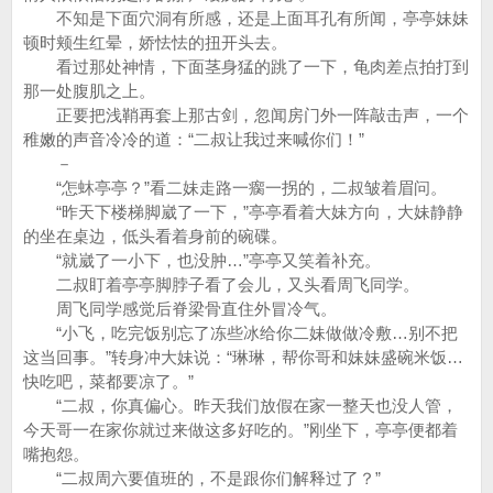
不知是下面穴洞有所感，还是上面耳孔有所闻，亭亭妹妹
顿时颊生红晕，娇怯怯的扭开头去。
看过那处神情，下面茎身猛的跳了一下，龟肉差点拍打到
那一处腹肌之上。
正要把浅鞘再套上那古剑，忽闻房门外一阵敲击声，一个
稚嫩的声音冷冷的道：“二叔让我过来喊你们！”
－
“怎蚞亭亭？”看二妹走路一瘸一拐的，二叔皱着眉问。
“昨天下楼梯脚崴了一下，”亭亭看着大妹方向，大妹静静
的坐在桌边，低头看着身前的碗碟。
“就崴了一小下，也没肿…”亭亭又笑着补充。
二叔盯着亭亭脚脖子看了会儿，又头看周飞同学。
周飞同学感觉后脊梁骨直住外冒冷气。
“小飞，吃完饭别忘了冻些冰给你二妹做做冷敷…别不把
这当回事。”转身冲大妹说：“琳琳，帮你哥和妹妹盛碗米饭…
快吃吧，菜都要凉了。”
“二叔，你真偏心。昨天我们放假在家一整天也没人管，
今天哥一在家你就过来做这多好吃的。”刚坐下，亭亭便都着
嘴抱怨。
“二叔周六要值班的，不是跟你们解释过了？”