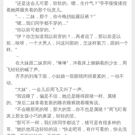
“还是这会儿可爱，软软的。嗯，生什气？”亭亭慢慢揉捏
着她两腿夹着的那个玩意儿。
“…，二妹，那个，你今晚抈銗罬镺裤？”
“嗯…我们同学都不穿的…”
“你以前可都穿的。”
“伊？你怎知道我以前穿的？…再者说了，那以前是以
前…唉呀，一个大男人，问这问那的，怎这样絮刀，跟妈一个
样。”
－
在大妹跟二妹房间，“琳琳”，冲着床上侧躺着的少女，周
飞轻轻的喊了声。
齐齐的刘海下面，小姑娘一双眼睛闭得紧紧的，一动不
动。
“大妹”，一会儿后周飞又叫了一声。
“我说睡了，偏是不信，她总是睡得跟猪一样。属猪
的。”身后二妹拿着套新的睡衣睡裤跷着嘴角说。
“不会睡那死的呀，那大的雷…你不也是属猪？”周飞盯着
床上那女孩小巧的鼻梁，轻轻的笑。
“那可不一样，我们班同学都说了，猪可是有很多种的
哥。”她扒他耳边轻轻的说：“快走吧哥，有什可看的，快去洗