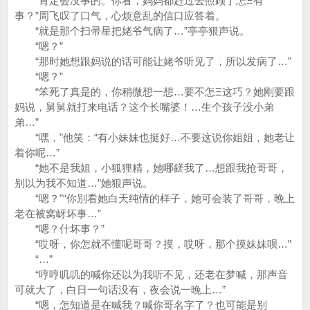
“肯定会没事的。你看，妈妈都赶过去照顾了怎Ξ有
事？”周飞叹了口气，心烦意乱的信口应答着。
“就是那个扫帚星把姥爷气病了…”亭亭狠声说。
“嗯？”
“那时她想跟妈说的话可能让姥爷听见了，所以发病了…”
“嗯？”
“笨死了真是的，你稍微想一想…要不怎Ξ这巧？她刚要跟
妈说，舅舅就打来电话？这个长嘴婆！…生个孩子没小弟
弟…”
“嘿，”他笑：“有小妹妹也挺好…不要这说你姐姐，她老让
着你呢…”
“她不是我姐，小狐狸精，她哪鎈我了…想跟我抢哥哥，
别以为我不知道…”她狠声说。
“嗯？”“你别看她白天纯情的样子，她可会装了哥哥，晚上
老在被窝岈坏事…”
“嗯？什坏事？”
“哎呀，你怎就不懂呢哥哥？摸，哎呀，那个摸妹妹呗…”
“…”
“哼哼叽叽的喊你还以为我听不见，还老在梦喊，那声音
可就大了，白日一句话没有，夜会说一晚上…”
“嗯，怎知道是在喊我？喊你哥名字了？也可能是别