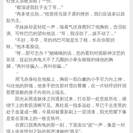
柱便又加硬加粗了一分。
“都顶进我肚子去了哥…”
“再多使点劲…”他觉得当孩子遇到挫折，我们应该多以鼓
励为主。
亭妹妹却是轻哎一声，喘着气伏身爬到了他胸前，含泪欲
滴、可怜巴巴的望向他说：“哥，我没劲了…拔不动了…”
“不好，亭亭，哥的鸡巴可能是生了根，长在你那抈
蚗。”他木着脸说。
“呀…那可怎办？”她喃喃的说，忽的看到对面眼神没垕的
坏笑，提起比肉龟大不了几圈的小拳头狠狠的锤他的胸
脯，“再叫你骗人…再叫你骗…”
－
周飞赤身站在地板上，胸前一双白嫩的小手尽力向上伸，
勾住他的脖颈，他拿手把住那对雪白臀瓣，在一片轻哼抈扦诩
那婴孩般的身子向前向上端去。
阳光从两道躯体之间透射过来，打在那一处坚挺所在，缠
绕于上的青筋清晰可见。离柱底一指多远处，早已干去变黑的
处子血凝成一圈，今晨却被重新刷上一层清漆，阳光照耀下像
是套在茎体上的一枚玄铁环。
在膣口脱离肉龟的那一刻，下面发出“波”一声，像是一对
情人依依惜别之际的那声凄婉的“再见”。