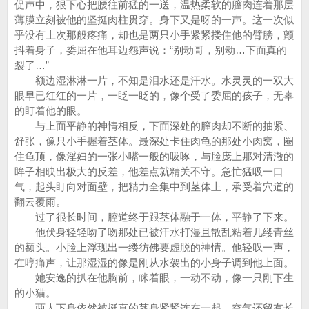
促声中，狠下心把腰往前猛的一送，温热柔软的膣肉连着那层
薄膜立刻被他的坚挺肉柱贯穿。身下又是呀的一声。这一次似
乎没有上次那般疼痛，却也是两只小手紧紧搂住他的臂膀，颤
抖着身子，委屈在他耳边怨声说：“别动哥，别动…下面真的
裂了…”
额边湿淋淋一片，不知是泪水还是汗水。水灵灵的一双大
眼早已红红的一片，一眨一眨的，像个受了委屈的孩子，无辜
的盯着他的眼。
与上面平静的神情相反，下面深处的膣肉却不断的抽紧、
舒张，像只小手握着茎体。最深处卡住肉龟的那处小肉窝，圈
住龟顶，像淫妇的一张小嘴一般的吸啄，与脸庞上那对清澈的
眸子相映出极大的反差，他差点就精关不守。急忙猛吸一口
气，起头盯向对面壁，把精力全集中到茎体上，承受着穴道的
翻云覆雨。
过了很长时间，腔道终于跟茎体融于一体，平静了下来。
他伏身轻轻吻了吻那处已被汗水打湿且散乱粘着几缕青丝
的额头。小脸上浮现出一缕彷佛要虚脱的神情。他轻叹一声，
在哼痛声，让那湿湿的像是刚从水袈出的小身子调到他上面。
她安逸的扒在他胸前，眯着眼，一动不动，像一只刚下生
的小猫。
两人下身依然被挺直的茎身紧紧连在一起，空气还留有长