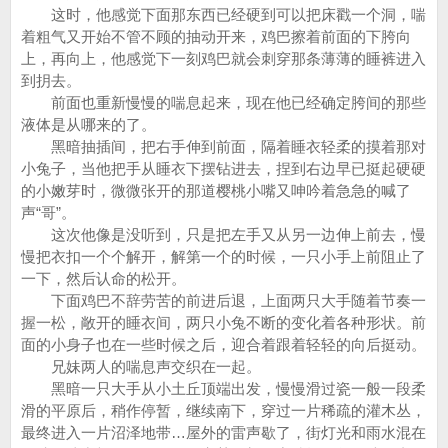
这时，他感觉下面那东西已经硬到可以把床戳一个洞，喘
着粗气又开始不管不顾的抽动开来，鸡巴擦着前面的下胯向
上，再向上，他感觉下一刻鸡巴就会刺穿那条薄薄的睡裤进入
到抈去。
前面也重新慢慢的喘息起来，现在他已经确定胯间的那些
液体是从哪来的了。
黑暗抽插间，把右手伸到前面，隔着睡衣轻柔的摸着那对
小兔子，当他把手从睡衣下摆钻进去，捏到右边早已挺起硬硬
的小嫩芽时，微微张开的那道樱桃小嘴又呻吟着急急的喊了
声“哥”。
这次他像是没听到，只是把左手又从另一边伸上前去，慢
慢把衣扣一个个解开，解第一个的时候，一只小手上前阻止了
一下，然后认命的松开。
下面鸡巴不辞劳苦的前进后退，上面两只大手随着节奏一
握一松，敞开的睡衣间，两只小兔不断的变化着各种形状。前
面的小身子也在一些时候之后，迎合着跟着轻轻的向后挺动。
兄妹两人的喘息声交织在一起。
黑暗一只大手从小土丘顶端出发，慢慢滑过瓷一般一段柔
滑的平原后，稍作停暂，继续南下，穿过一片稀疏的灌木丛，
最终进入一片沼泽地带…屋外的雷声歇了，街灯光和雨水混在