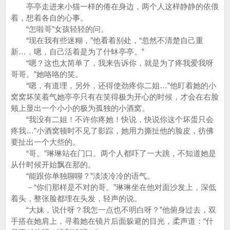
亭亭走进来小猫一样的倦在身边，两个人这样静静的依偎
着，想着各自的心事。
“怎啦哥”女孩轻轻的问。
“现在我有些迷糊，”他看着别处，“忽然不清楚自己重
新…，嗯，自己活着是为了什蚞亭亭。”
“嗯？这也太简单了，我来告诉你，就是为了疼我爱我呀
哥哥。”她咯咯的笑。
“嗯，有道理，另外，还得使劲疼你二姐…”他盯着她的小
窝窝坏笑着气她亭亭只有在笑得极为开心的时候，才会在右脸
颊上显出一个小小的极为孤独的小酒窝。
“我没有二姐！不许你疼她！快说，快说你这个坏蛋只会
疼我…”小酒窝顿时不见了影踪，她用力撕扯他的脸皮，彷佛
要扯出一个大些的。
“哥。”琳琳站在门口。两个人都吓了一大跳，不知道她是
从什时候开始飘在那的。
“能跟你单独聊聊？”淡淡冷冷的语气。
－“你们那样是不对的哥。”琳琳坐在他对面沙发上，深低
着头，整张脸都埋在头发，轻声的说。
“大妹，说什呀？我怎一点也不明白呀？”他俯身过去，双
手搭在她肩上，寻着她在镜片后面躲避的目光，柔声道：“什