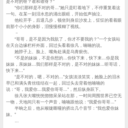
是不对的呀？谁和谁呀？”
“你们那样是不对的哥…”她只是盯着地下，不停重复着这
一句。在某一刻泪水忽的涌出眼眶，开始低声抽泣。
他松开手，后退几步，顿坐到身后沙发上，怔怔的看着眼
前那个小小的身影，泪慢慢模糊了视线。
－
“哥哥，是不是因为我肮了，你才不要我的？”一个女孩站
在天台边缘栏杆外面，回过头看着徐凡，喃喃的说。
她脖子上、脸上、嘴角处满是乌青瘀伤。
“不是的妹妹，不是你想的…你快下来，快下来…你是我
妹妹，亲妹妹…我们那样是不对的，是不对的妹妹…听哥话，
快下来…”
“是不对的，嗯，不对的…”女孩淡淡笑笑，她脸上的泪水
早已和满头青丝纽结在一起，回过头去背着他喃喃的
说：“哥，我爱你…我爱你哥哥…”，然后纵身跃下。
徐凡张大嘴恍恍惚惚呆呆站在那，一时间周围世界已空无
一物，天地间只有一个声音，喃喃跟他说：“我爱你哥哥…”
半晌之后，他从喉咙嘶哑的挤出几个音节：“我也爱你妹
妹。”
…
…