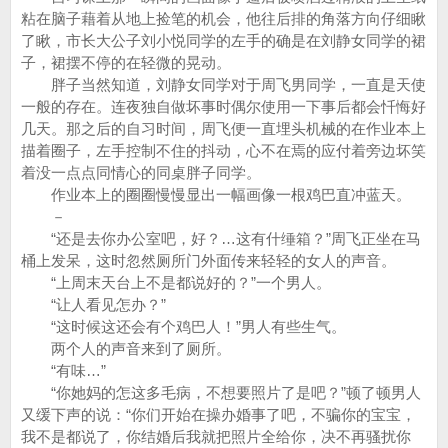
粘在脑子藉着从地上捡笔的机会，他往后排的角落方向仔细瞅
了瞅，市长大公子刘小悦同学的左手的确是在刘静女同学的裙
子，裙摆不停的在轻微的晃动。
胖子当然知道，刘静女同学对于周飞男同学，一直是天使
一般的存在。连夜独自做坏事时偶尔使用一下事后都会忏悔好
几天。那之后的自习时间，周飞便一直埋头机械的在作业本上
描着圈子，左手控制不住的抖动，心不在焉的应付着旁边坏笑
着没一点点同情心的同桌胖子同学。
作业本上的圈圈慢慢显出一幅画像一根鸡巴直冲蓝天。
－
“还是去你办公室吧，好？…这有什缍箱？”周飞正坐在马
桶上发呆，这时忽然厕所门外面传来轻轻的女人的声音。
“上周末天台上不是都说好的？”一个男人。
“让人看见怎办？”
“这时候这还会有个鸡巴人！”男人有些生气。
两个人的声音来到了厕所。
“有味…”
“你她妈的怎这多毛病，不想要照片了是吧？”顿了顿男人
又缓下声的说：“你们开始在操办婚事了吧，不骗你的宝宝，
我不是都说了，你结婚后我就把照片全给你，决不再骚扰你