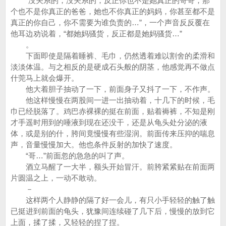
“没关系的，没关系的，反正你也不是她真正的哥哥，那
个也不是你真正的爸爸，她也不你真正的妈妈，你甚至都不是
真正的你自己，你不需要为谁负责的…”，一个声音反反覆在
他耳边劝说着，“都她妈骚货，反正都是她妈骚货…”
。
下面即使是隔着睡裤、毛巾，仍然透着难以割舍的柔滑和
淡淡体温。与之相反的是硬成石头般的阴茎，他感觉再不做点
什莞马上就会爆开。
他大着胆子抽动了一下，前面身子又抖了一下，不作声。
他这样慢慢在两股间一进一出抽动着，十几下的时候，毛
巾已经脱落了。鸡巴赤裸裸的挺在前面，贴着褥裤，不知是刚
才手遥时用到的唾液到现在还没干，还是从龟头处分泌的液
体，或是别的什，胯间竟慢慢有些湿润。前面传来压抑的喘息
声，音量慢慢加大。他也条件反射的加快了速度。
“哥…”前面忽的急急的叫了声。
酒立马醒了一大半，额头开始冒汗。前胯紧紧贴在前面两
片圆温之上，一动不敢动。
－
这样两个人静静的隔了好一会儿，有只小手轻轻的触了触
已挺进到前面的龟头，犹豫间连续碰了几下后，慢慢的放到它
上面，揉了揉，又轻轻的捏了捏。