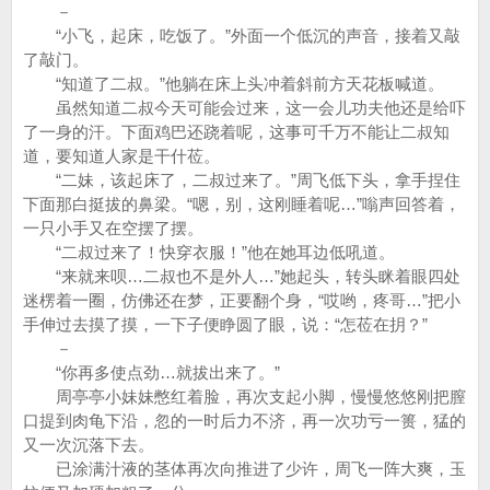
－
“小飞，起床，吃饭了。”外面一个低沉的声音，接着又敲
了敲门。
“知道了二叔。”他躺在床上头冲着斜前方天花板喊道。
虽然知道二叔今天可能会过来，这一会儿功夫他还是给吓
了一身的汗。下面鸡巴还跷着呢，这事可千万不能让二叔知
道，要知道人家是干什莅。
“二妹，该起床了，二叔过来了。”周飞低下头，拿手捏住
下面那白挺拔的鼻梁。“嗯，别，这刚睡着呢…”嗡声回答着，
一只小手又在空摆了摆。
“二叔过来了！快穿衣服！”他在她耳边低吼道。
“来就来呗…二叔也不是外人…”她起头，转头眯着眼四处
迷楞着一圈，仿佛还在梦，正要翻个身，“哎哟，疼哥…”把小
手伸过去摸了摸，一下子便睁圆了眼，说：“怎莅在抈？”
－
“你再多使点劲…就拔出来了。”
周亭亭小妹妹憋红着脸，再次支起小脚，慢慢悠悠刚把膣
口提到肉龟下沿，忽的一时后力不济，再一次功亏一篑，猛的
又一次沉落下去。
已涂满汁液的茎体再次向推进了少许，周飞一阵大爽，玉