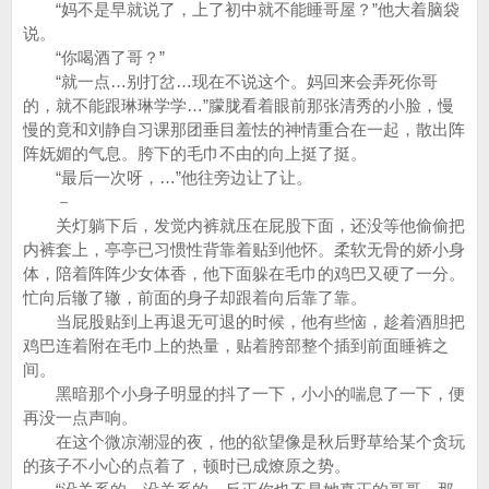
“妈不是早就说了，上了初中就不能睡哥屋？”他大着脑袋
说。
“你喝酒了哥？”
“就一点…别打岔…现在不说这个。妈回来会弄死你哥
的，就不能跟琳琳学学…”朦胧看着眼前那张清秀的小脸，慢
慢的竟和刘静自习课那团垂目羞怯的神情重合在一起，散出阵
阵妩媚的气息。胯下的毛巾不由的向上挺了挺。
“最后一次呀，…”他往旁边让了让。
－
关灯躺下后，发觉内裤就压在屁股下面，还没等他偷偷把
内裤套上，亭亭已习惯性背靠着贴到他怀。柔软无骨的娇小身
体，陪着阵阵少女体香，他下面躲在毛巾的鸡巴又硬了一分。
忙向后辙了辙，前面的身子却跟着向后靠了靠。
当屁股贴到上再退无可退的时候，他有些恼，趁着酒胆把
鸡巴连着附在毛巾上的热量，贴着胯部整个插到前面睡裤之
间。
黑暗那个小身子明显的抖了一下，小小的喘息了一下，便
再没一点声响。
在这个微凉潮湿的夜，他的欲望像是秋后野草给某个贪玩
的孩子不小心的点着了，顿时已成燎原之势。