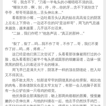
“哥，我含不下。”刀着一半龟头的小嘴唔唔不清的说。
“嘴张大些，啊，别，停，停…你的牙…含不下就别含了
亭亭，帮哥哥舔舔先…舌头伸出来…”
看着那张小嘴，一边吐着舌头认真的贴在高高耸立的阴茎
上左右上下滑动，一边还不住的问“是这样哥”，周飞的气息越
来越急，越来越重，几乎说不出话来。
“二妹，我们作吧？”他急声说，“真正的那种…”
－
“裂了，裂了…呜…我不作了哥，不作了…哥，我们不要
作了好…呜…疼，疼疼…”
这已经是他们第三次尝试了，头看看那张像被雨打过的小
脸，低头看看那已被半个龟头挤成圆形的细嫩逼缝，边缘一簇
黑黑的阴毛上闪着还没干去的唾沫。
周飞早已是满天大汗，阴茎矛一样的顶在阴缝处，想入却
又不得其法。
他不敢太用力，怕那道窄窄的阴缝真的会给撑裂。相比他
的肉龟，那条缝隙实在是太窄太短了，有那一会儿他脑子甚至
有一头公驴在操一只母鸡的错觉。
他伏身舔去那满脸的泪，吻上那两肉都都的唇瓣。慢慢嫩
嫩的小舌伸出来，与他的纠缠在一起。他左手仍然扶手鸡巴，