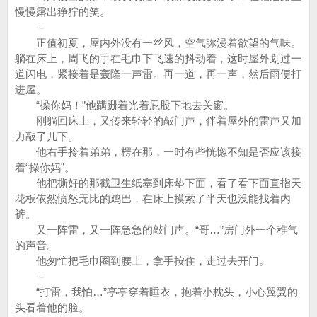
慢慢露出狰狞的笑。
－
正值初夏，屋内外没有一丝风，空气弥漫着欲望的气味。
躺在床上，周飞的手在毛巾下飞速的抖动着，这时屋外划过一
道闪电，紧接着是轰隆一声雷。再一道，再一声，然后雨便打
进屋。
“操你妈！”他蹒跚着光着屁股下地去关窗。
刚躺回床上，又传来轻轻的敲门声，伴着屋外的雷声又加
力敲了几下。
他右手拎着弟弟，楞在那，一时有些恍惚不知是否应该接
着“操你妈”。
他把撕好的那截卫生纸塞到床垫下面，看了看下面直指天
花板依然愤怒无比的鸡巴，在床上摸索了半天也没能找着内
裤。
又一阵雷，又一阵急急的敲门声。“哥…”房门外一个稚气
的声音。
他匆忙把毛巾圈到腰上，拿手按住，走过去开门。
－
“打雷，我怕…”亭亭穿着睡衣，抱着小枕头，小心翼翼的
头看着他的脸。