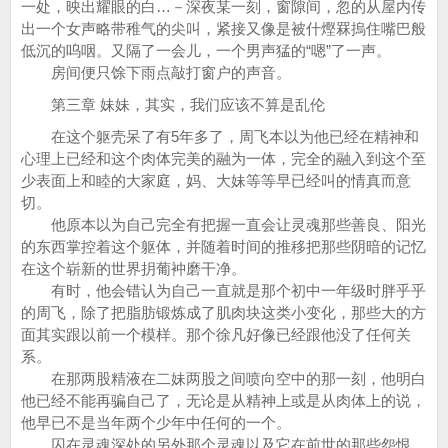
一处，映出耀眼的白…－深夜某一刻，窗隙间，忽的从屋内传
出一个女声略带稚气的尖叫，紧接又像是被什熞罧摀住嘴巴般
低沉的呜咽。又隔了一会儿，一个男声猛的“嗯”了一声。
房间便只馀下雨点敲打窗户的声音。
第三章 妹妹，其实，我们应该不算是乱伦
在这个躯壳呆了有5年多了，周飞本以为他已经在精神和
心理上已经和这个肉体完美的融为一体，完全的融入到这个至
少表面上和睦的大家庭，妈、大妹等等早已经叫的情真而意
切。
他原本以为自己完全有把握一直会让灵魂那些善良、阳光
的东西掌控着这个躯体，并随着时间的推移把那些阴暗的记忆
在这个崭新的世界抈葡衶磨干净。
有时，他会错认为自己一直就是那个初中一年级时胖乎乎
的周飞，除了把脂肪锻炼成了肌肉块这类小变化，那些大的方
面其实跟以前一个模样。那个徐凡好像已经跟他没了任何关
系。
在那两股精液在二妹两股之间喷向空中的那一刻，他明白
他已经不能再骗自己了，无论是从精神上或是从肉体上的说，
他早已不是当年两个少年中任何的一个。
囚在灵魂深处的另外那个灵魂以及它在前世的那些怨恨，