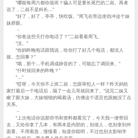
“哪能每周六都你值班？骗人可是要长尾巴的二叔。再者
说了，二叔不是科长…”
“好了，好了，亭亭，快吃饭。”周飞在旁边使劲冲这个妹
妹挤眼。
－
“你爸这些天打你电话了？”二叔看着周飞。
“没。”
“你妈昨晚电话跟我说，给你打了好几个电话，都没人
接。怎回事？”
“哦，那个…手机调成静音的了，可能忘了调回来。”
“什时候回来的昨晚？”
“…”
“哎呀，今天你不上班二叔，怎跟审犯人一样？昨天妈给
家打最后一个电话后，隔了一会儿哥就回来了。”说完二妹又
瞅了眼大妹，大妹细细的喝着汤，仿佛这个谎言也跟她没丁点
关系。
－
“上次电话你说那些书和资料都看完了，今天我一便带回
去，又给你拿了几本，有两本是内部的，别借人，也别拿到外
面看。不用着急，慢慢看，知道你聪明，不过也别太影响学