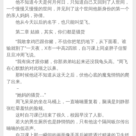
他不知道今天是何月何日，只知道自己又回到了人世间，
一个慢慢又慢慢的世间，并见到了这个世间他新身份的第一个
的亲人妈妈，孙倩。
他从今天以后的名字，也只能叫栠飞。
第二章 姑娘，其实，你们都是骚货
“我敢拿鸡巴跟你赌，不信你把笔扔地下，从下面看。谁
输就割了”一天夜，X市一中高2四班，自习课上同桌胖子信誓
旦旦冲周飞说。
“我有病才跟你赌，你那弟弟站起来还没我龟头高。”周飞
在心默默的对此嗤之以鼻。
那时候他还不知道从这天之后，伏他心底的魔鬼悄悄的爬
了出来。
－
“她妈的骚货…”
周飞呆呆的坐在马桶上，一直喃喃重复着，脑满是刘静那
张红晕羞怯的脸颊。
这时自习课已结束了很久，校园早没了人影。
若大的男生厕所也是静悄悄的，只有他这个隔间皈尔传出
喃喃的低语声。
自习课上那一瞬间的画面像手遥后被喷洒过精液的卫生纸