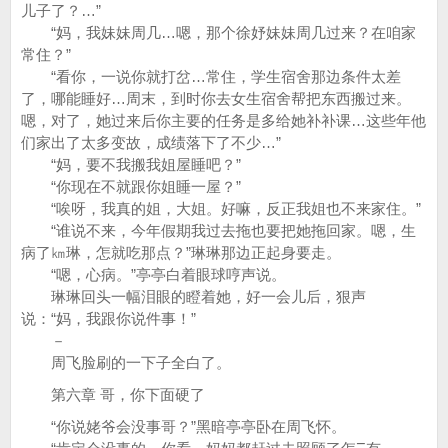
儿子了？…”
“妈，我妹妹周几…嗯，那个徐妤妹妹周几过来？在咱家
常住？”
“看你，一说你就打岔…常住，学生宿舍那边条件太差
了，哪能睡好…周末，到时你去女生宿舍帮把东西搬过来。
嗯，对了，她过来后你主要的任务是多给她补补课…这些年他
们家出了太多变故，成绩落下了不少…”
“妈，要不我搬我姐屋睡吧？”
“你现在不就跟你姐睡一屋？”
“唉呀，我真的姐，大姐。好嘛，反正我姐也不来家住。”
“谁说不来，今年假期我过去拖也要把她拖回家。嗯，生
病了㎞琳，怎就吃那点？”琳琳那边正起身要走。
“嗯，心病。”亭亭白着眼球哼声说。
琳琳回头一幅泪眼的瞪着她，好一会儿后，狠声
说：“妈，我跟你说件事！”
－
周飞脸刷的一下子全白了。
第六章 哥，你下面硬了
“你说姥爷会没事哥？”黑暗亭亭卧在周飞怀。