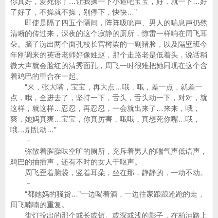
你真好，爱死你了…让我操一下小逼吧宝宝，好，就一下…好
了好了，不操就不操，别停下，快快…”
即使是隔了四五个隔间，阵阵吸吮声、男人的喘息声仍然
清晰的传过来，深夜的这个寂静的厕所，惊雷一样响在周飞耳
朵。脑子沩出两个面孔校长宫树梁的一副猪脸，以及隔壁班今
年刚调来的英语老师好像姓赵，那个走路老是低着头，说话稍
微大声就会脸红的清秀面孔，周飞一时很难把她同现在这个含
着鸡巴的重合在一起。
“来，张大嘴，宝宝，再大点…哦，哦，差一点，就差一
点，哦，全进去了，坚持一下，舌头，舌头动一下，对对，就
这样，就这样…忍忍，再忍忍，一会就出来了…来来，哦，
爽，她妈真爽…宝宝，你真厉害，哦哦，真想死你嘴…哦，
哦…别乱动…”
－
弥散着腥臊味空旷的厕所，充斥着男人的喘气声低语声，
鸡巴的抽插声，还有不时的女人干呕声。
周飞歪着脑袋，竖着耳朵，坐在那，静静的，一动不动。
－
“都她妈的骚货…”一边喝着酒，一边往家踉踉跄跄的走，
周飞喃喃的重复。
街灯投出的那个或长或短、或深或浅的影子，在柏油路上