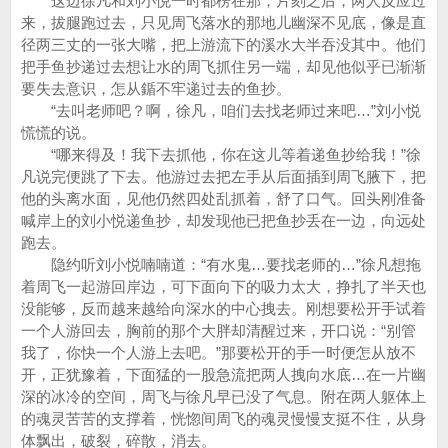
这边徐凡和刘小悦一时都楞在那，片刻之后，两人反应过
来，拔腿跑过去，只见周飞落水的那地儿幽深不见底，像是直
径两三丈的一张大嘴，把上游流下的溪水大半吞没其中。他们
把手鱼抄递过去想让水的周飞抓住另一端，却见他似乎已渐渐
要失去意识，怎从鍎不牢递过去的鱼抄。
“去叫老师吧？啊，徐凡，咱们去找老师过来吧…”刘小悦
慌慌的说。
“哪来得及！我下去抓他，你在这儿等着递鱼抄给我！”徐
凡说完便跳了下去。他游过去把左手从后面插到周飞腋下，把
他的头离水面，见他仍然四处乱抓着，舒了口气。回头刚准备
喊岸上的刘小悦递鱼抄，却发现他已把鱼抄丢在一边，向远处
跑去。
隐约听刘小悦喃喃道：“有水鬼…要找老师的…”徐凡想拖
着周飞一起游回岸边，可下面向下的吸力太大，挣扎了半天也
没能够，反而越来越给向深水的中心拽去。刚想要松开手试着
一个人游回去，胸前的那个大胖却清醒过来，开口说：“别管
我了，你快一个人游上去吧。”那要松开的手一时便怎从放不
开，正犹豫着，下面猛的一股急流把两人拽向水底…在一片幽
深的冰冷的空间，周飞与徐凡早已没了气息。附在两人躯体上
的魂灵苦苦的支撑着，恍惚间周飞的魂灵慢慢支挺不住，从身
体飘出，破裂，碎散，消去。