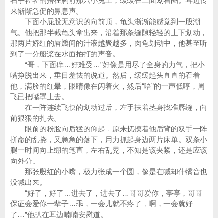
右手轻轻的搭在胸前那只小兔上，缓缓在上面划着圈。耳边传
来惭惭急促的鼻息声。
下面小屁股无意识的向前顶，龟头渐渐能感觉到一股潮
气。他把那半截龟头拿出来，沿着那条缝隙轻轻的上下划动，
那两片娇红的唇瓣间的汁液越聚越多，肉龟划动中，他甚至听
到了一分船桨在水面拍打的声音。
“哥，下面痒…好难受…”好像是用尽了全身的力气，把小
嘴挣脱出来，垂目羞怯的说道。然后，缓缓起头直直的看着
他，满脸的红晕，眼睛像在闪着火，然后“唔”的一声低哼，周
飞已把嘴罩上去。
在一阵连续飞快的划动过后，左手扶着茎身找准唇缝，向
前狠狠的扎去。
眼前的粉脸向后猛的仰起，原来抚摸着他后背的双手一阵
拼命的乱挠，又急急的落下，用力抓起身边两片床单。双条小
腿一时间向上绷的笔直，左右乱晃，不知是该夹紧，还是应该
向外分。
那张殷红的小嘴，极力张成一个圆，像是在喊却什犞音也
没喊出来。
“好了，好了…进去了，进去了…哥哥爱你，亭亭，哥哥
保证会爱你一辈子…乖，一会儿就不疼了，啊，一会就好
了…”他扒在耳边喃喃安慰道。