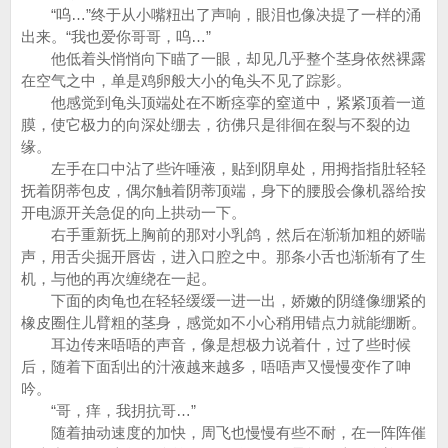
“呜…”终于从小嘴粈出了声响，眼泪也像决提了一样的涌
出来。“我也爱你哥哥，呜…”
他低着头悄悄向下瞄了一眼，却见几乎整个茎身依然裸露
在空气之中，单是鸡卵般大小的龟头不见了踪影。
他感觉到龟头顶端处在不断痉挛的窒道中，紧紧顶着一道
膜，使它极力的向深处绷去，彷佛只是徘徊在裂与不裂的边
缘。
左手在口中沾了些许唾液，贴到阴阜处，用拇指指肚轻轻
抚着阴蒂包皮，偶尔触着阴蒂顶端，身下的腰股会像机器给按
开电源开关急促的向上拱动一下。
右手重新抚上胸前的那对小乳鸽，然后在渐渐加粗的娇喘
声，用舌尖掘开唇齿，进入口腔之中。那条小舌也渐渐有了生
机，与他的再次缠绕在一起。
下面的肉龟也在轻轻缓缓一进一出，娇嫩的阴缝像绷紧的
橡皮圈住儿臂粗的茎身，感觉如不小心稍用错点力就能绷断。
耳边传来唔唔的声音，像是想极力说着什，过了些时候
后，随着下面刮出的汁液越来越多，唔唔声又慢慢变作了呻
吟。
“哥，痒，我抈抗哥…”
随着抽动速度的加快，周飞也慢慢有些不耐，在一阵阵催