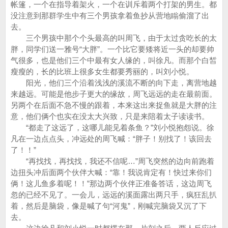
帐篷，一个在指导着架火，一个在训斥着两个打架的男生。都
没注意到那群学生中有三个男孩拿着鱼抄从营地瞈偷溜了出
去。
三个男孩中那个个头最高的叫周飞，由于太过贪吃长的太
胖，同学们送一雅号“大胖”。一个比它要矮将近一头的却要帅
气很多，也是他们三个中最有女人缘的，叫徐凡。而那个白皙
瘦瘦的，长的比班上很多女生都要秀丽的，叫刘小悦。
阳光，他们三个沿着浅浅的溪流不断的向下走，离营地越
来越远。可能是他步子更大的缘故，周飞远远的走在最前面。
另两个在后面不急不慢的跟着，本来这出来捉鱼就是大胖的注
意，他们俩个也实在没太大兴致，只是来陪着太子读读书。
“都走了这远了，这哪儿能见着条鱼？”刘小悦抱怨说。徐
凡在一边点点头，冲远处的周飞喊：“胖子！别找了！该回去
了！！”
“再找找，再找找，我还不信呢…”周飞突然的边向前跑着
边扭头冲后面两个伙伴大喊：“靠！我说肯定有！快过来你们
俩！这儿鱼多着呢！！”那边两个伙伴正准备答话，这边周飞
忽的已经不见了。一会儿，远远的溪面露出两只手，疯狂乱扒
着，然后是脑袋，像是喊了句“河鬼”，刚喊完脑袋又沉了下
去。