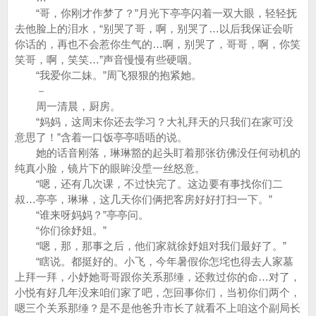
“哥，你刚才作梦了？”月光下亭亭闪着一双大眼，轻轻抚
去他脸上的泪水，“别哭了哥，啊，别哭了…以后我保证会听
你话的，再也不会惹你生气的…啊，别哭了，哥哥，啊，你笑
笑哥，啊，笑笑…”声音慢慢有些硬咽。
“我爱你二妹。”周飞狠狠的抱紧她。
－
周一清晨，厨房。
“妈妈，这周末你还去学习？大礼拜天的只我们在家可没
意思了！”含着一口饭亭亭唔唔的说。
她的话音刚落，琳琳豁的起头盯着那张彷佛没任何动机的
纯真小脸，镜片下的眼眸没垕一丝怒意。
“嗯，还有几次课，不过快完了。这边要有事找你们二
叔…亭亭，琳琳，这几天你们俩把客房好好打扫一下。”
“谁来呀妈妈？”亭亭问。
“你们徐妤姐。”
“嗯，那，那事之后，他们家就徐妤姐对我们最好了。”
“瞎说。都挺好的。小飞，今年暑假你怎垞也得去人家墓
上拜一拜，小妤她哥哥跟你关系那缍，还救过你的命…对了，
小悦有好几年没来咱们家了吧，怎回事你们，当初你们两个，
嗯三个关系那缍？是不是他爸升市长了就看不上咱这个副局长