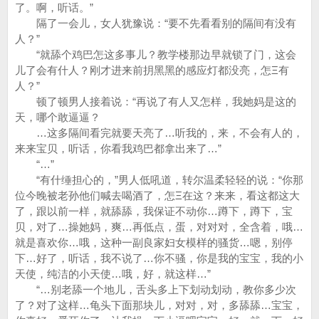
了。啊，听话。”
隔了一会儿，女人犹豫说：“要不先看看别的隔间有没有
人？”
“就舔个鸡巴怎这多事儿？教学楼那边早就锁了门，这会
儿了会有什人？刚才进来前抈黑黑的感应灯都没亮，怎Ξ有
人？”
顿了顿男人接着说：“再说了有人又怎样，我她妈是这的
天，哪个敢逼逼？
…这多隔间看完就要天亮了…听我的，来，不会有人的，
来来宝贝，听话，你看我鸡巴都拿出来了…”
“…”
“有什缍担心的，”男人低吼道，转尔温柔轻轻的说：“你那
位今晚被老孙他们喊去喝酒了，怎Ξ在这？来来，看这都这大
了，跟以前一样，就舔舔，我保证不动你…蹲下，蹲下，宝
贝，对了…操她妈，爽…再低点，蛋，对对对，全含着，哦…
就是喜欢你…哦，这种一副良家妇女模样的骚货…嗯，别停
下…好了，听话，我不说了…你不骚，你是我的宝宝，我的小
天使，纯洁的小天使…哦，好，就这样…”
“…别老舔一个地儿，舌头多上下划动划动，教你多少次
了？对了这样…龟头下面那块儿，对对，对，多舔舔…宝宝，