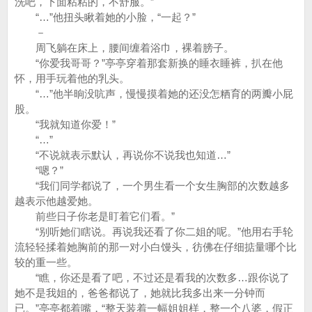
洗吧，下面粘粘的，不舒服。”
“…”他扭头瞅着她的小脸，“一起？”
－
周飞躺在床上，腰间缠着浴巾，裸着膀子。
“你爱我哥哥？”亭亭穿着那套新换的睡衣睡裤，扒在他
怀，用手玩着他的乳头。
“…”他半晌没吭声，慢慢摸着她的还没怎粞育的两瓣小屁
股。
“我就知道你爱！”
“…”
“不说就表示默认，再说你不说我也知道…”
“嗯？”
“我们同学都说了，一个男生看一个女生胸部的次数越多
越表示他越爱她。
前些日子你老是盯着它们看。”
“别听她们瞎说。再说我还看了你二姐的呢。”他用右手轮
流轻轻揉着她胸前的那一对小白馒头，彷佛在仔细掂量哪个比
较的重一些。
“瞧，你还是看了吧，不过还是看我的次数多…跟你说了
她不是我姐的，爸爸都说了，她就比我多出来一分钟而
已。”亭亭都着嘴，“整天装着一幅姐姐样，整一个八婆，假正