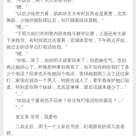
业。”午饭后，两个男人坐在书房。
“嗯。”
“以后少练些力量，肌肉块太大有时反而会是累赘，尤其
胸肌，少做些俯卧撑以后，别只顾着练块耍酷。”
“嗯。”
“下周六咱们市刑警内部有格斗教学比赛，上面还有大家
下来指导。有时间就过去看看，宏城体育馆，下午两点开始，
能过去的话早点打电话给我。”
“嗯。”
“你爸…算了，你妈明天就要回来了，别惹她生气，也别
再让她担心了…昨晚那种事别再有了，知不知你妈给我打了多
少个电话？回来也不给她回个电话，害得她都两三点了还往家
打…家现在就你一个男人，转眼也成人了，要学着保护她们知
道。特别是你两个妹妹，尤其是琳琳，最近话越来越少了…”
“…”
“你姐这个夏假也不回来？有没有打电话给你最近？…”
“…”
第五章 哥哥，我爱你
二叔走后，周飞一个人呆在书房，盯着眼前的茶几发着
楞。