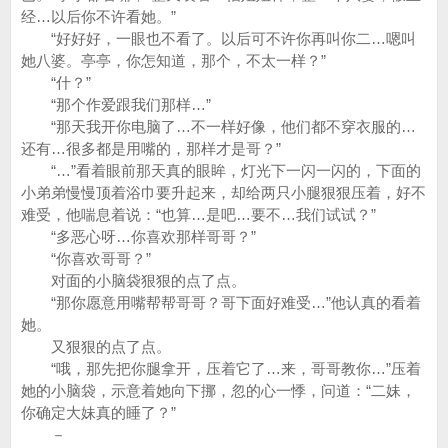
经…以后你不许看她。”
“好好好，一眼也不看了。以后可不许你再叫你二…嗯叫
她八婆。亭亭，你怎知道，那个，不太一样？”
“什？”
“那个作爱跟我们那样…”
“那天我开你电脑了…不一样好像，他们都不穿衣服的…
还有…很多都是用嘴的，那样才是哥？”
“…”看着眼前那天真的眼眸，灯光下一闪一闪的，下面的
小弟弟慢慢顶着浴巾要升起来，却给两只小腿狠狠压着，好不
难受，他喘息着说：“也算…是吧…要不…我们试试？”
“多恶心呀…你喜欢那样哥哥？”
“你喜欢哥哥？”
对面的小脑袋狠狠的点了点。
“那你愿意用嘴帮帮哥哥？哥下面好难受…”他认真的看着
她。
又狠狠的点了点。
“哦，那先把你腿拿开，压着它了…来，哥哥教你…”压着
她的小脑袋，示意着她向下挪，忽的心一悸，问道：“二妹，
你确定大妹真的睡了？”
－