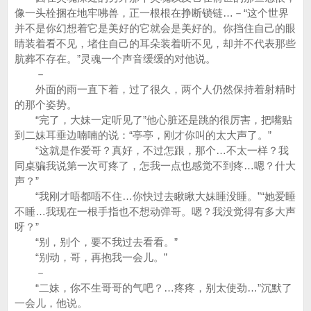
像一头栓捆在地牢咈兽，正一根根在挣断锁链…－“这个世界
并不是你幻想着它是美好的它就会是美好的。你挡住自己的眼
睛装着看不见，堵住自己的耳朵装着听不见，却并不代表那些
肮葬不存在。”灵魂一个声音缓缓的对他说。
－
外面的雨一直下着，过了很久，两个人仍然保持着射精时
的那个姿势。
“完了，大妹一定听见了”他心脏还是跳的很厉害，把嘴贴
到二妹耳垂边喃喃的说：“亭亭，刚才你叫的太大声了。”
“这就是作爱哥？真好，不过怎跟，那个…不太一样？我
同桌骗我说第一次可疼了，怎我一点也感觉不到疼…嗯？什大
声？”
“我刚才唔都唔不住…你快过去瞅瞅大妹睡没睡。”“她爱睡
不睡…我现在一根手指也不想动弹哥。嗯？我没觉得有多大声
呀？”
“别，别个，要不我过去看看。”
“别动，哥，再抱我一会儿。”
－
“二妹，你不生哥哥的气吧？…疼疼，别太使劲…”沉默了
一会儿，他说。