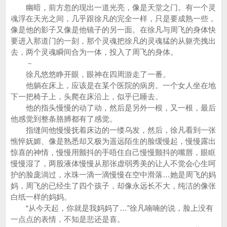
幽暗，前方忽的现出一道光亮，像是天堂之门。有一个灵
魂浮在天光之间，几乎跟徐凡的完全一样，只是要成熟一些，
像是他的影子又像是他镜子的另一面。在徐凡与周飞的身体快
要进入那道门的一刻，那个灵魂把徐凡的灵魂猛的从躯壳拽出
去，两个灵魂瞬间合为一体，投入了周飞的身体。
－
徐凡悠悠睁开眼，眼神在四周游走了一番。
他躺在床上，应该是在某个医院的病房。一个女人坐在地
下一把椅子上，头爬在床沿上，似乎已睡去。
他的指头慢慢的动了动，然后是另外一根，又一根，最后
他感觉到整条胳膊都有了感觉。
指缝间他慢慢抚着床边的一缕乌发，然后，徐凡看到一张
憔悴妩媚、像是熟悉却又极为遥远陌生的脸缓慢起，慢慢露出
惊喜的神情，慢慢用颤抖的手唔住自己慢慢颤抖的嘴唇，眼眶
慢慢湿了，两股液体慢慢从那张虚弱秀美的让人不觉会心生呵
护的脸庞淌过，水珠一滴一滴慢慢在空中滑落…她是周飞的妈
妈，周飞的已经生了四个孩子，却像永远长不大，纯洁的像张
白纸一样的妈妈。
“从今天起，你就是我妈妈了…”徐凡喃喃的说，脸上没有
一点点的表情，不知是悲还是喜。