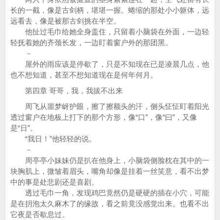
长的一截，像是古剑柄，堪堪一握。蜷缩的那处小小躯体，远
远看去，像是被那古剑挑在半空。
他扯过毛巾给她全身盖住，只留着小脑袋在外面，一边轻
轻抚着她的齐颈长发，一边盯着窗户外的那团黑。
－
屋外的雨应该是停歇了，只是不知现在已是凌晨几点，他
也不想知道，甚至不想知道现在是何年何月。
第四章 哥哥，我，我拔不出来
周飞从噩梦岈护眼，擦了擦额头的汗，侧头怔怔盯着阳光
透过窗户在地板上打下的那个方形，像“口”，像“曰”，又像
是“日”。
“我日！”他轻轻的说。
－
周亭亭小妹妹仍是扒在他身上，小脑袋侧脸枕在其中的一
块胸肌上，微皱着眉头，嘴角却像是挂着一丝笑意，看不出梦
中的事是处悲剧还是喜剧。
透过毛巾一角，发现鸡巴竟然仍是硬硬的插在小穴，可能
是在抈泡太久麻木了的缘故，看之前竟没感觉出来。也看不出
它夜是否歇息过。