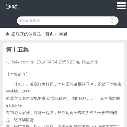
逆鳞
您现在的位置是：
首页
>
同居
第十五集
fu44.com
2014-04-04 20:55:23
绝品邪少
【本集简介】
什么！少爷我打生打死，才从回马镇脱险不说，还拿下付家秘
密基地，这些
西北官员竟然背地里参我“嚣张跋扈、嗜血残忍……”，真亏我对他
们那么好，
有功劳大家分，有财一起发，居然写奏章告本少爷？干爹告诫的
是，这官场情势
真是错综复杂，得小心应对，看来这顿皇帝老泰山的小年夜夜宴可