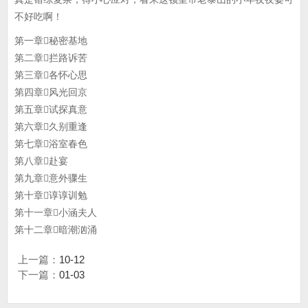
不好吃啊！
第一章秘密基地
第二章拦路诉苦
第三章各怀心思
第四章风光回京
第五章试探真意
第六章久别重逢
第七章浴室春色
第八章赴宴
第九章意外骤生
第十章谆谆训勉
第十一章小涵夫人
第十二章暗潮汹涌
上一篇：
10-12
下一篇：
01-03