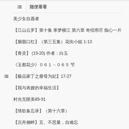
随便看看
美少女自愿者
【江山云罗】第十集 寒梦横江 第六章 奇招用尽 痴心一片
【胭脂口红】（第三五集）花街小姐 1-13
【青灵】 (19-20) 作者：白玉
《玉都花少》０６１－０６５ 节
【极品家丁之册母为妃】17-27
【我与表嫂的幸福生活】
村光无限美89-91
【情欲备忘录】（第十六章）
【沉舟侧畔】五、不思量，自难忘